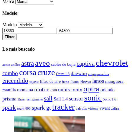
Marca
Modelo
Modelo
Filtrar
Lo más buscado
chevrolet
aveo
astra
captiva
cables de bujía
aceite
anillos
corsa
cruze
combo
daewoo
Cruze 1.8
empaquetadura
encendido
lanos
manguera
filtro de aire
espero
frenos
Heaven
freno
optra
motor
nubira
onix
montana
orlando
manilla
n300
sonic
sail
sensor
prisma
Sail 1.4
Razer
refrigerante
Sonic 1.6
tracker
spark
spark gt
vivant
vistony
zafira
spark 800
valvulas