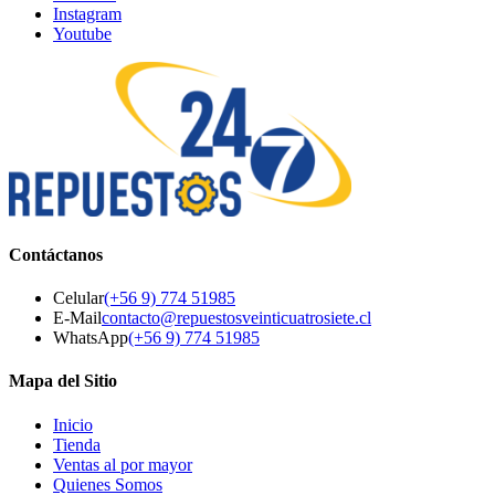
Instagram
Youtube
Contáctanos
Celular
(+56 9) 774 51985
E-Mail
contacto@repuestosveinticuatrosiete.cl
WhatsApp
(+56 9) 774 51985
Mapa del Sitio
Inicio
Tienda
Ventas al por mayor
Quienes Somos