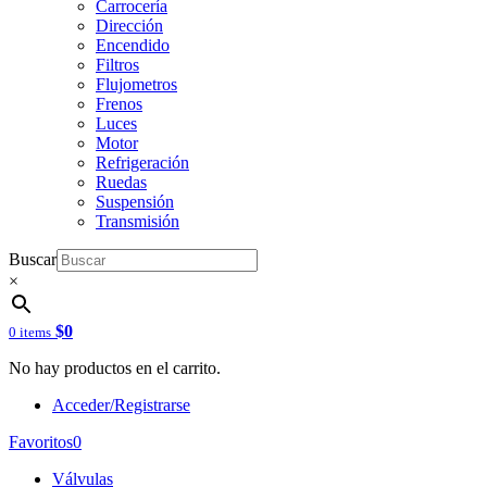
Carrocería
Dirección
Encendido
Filtros
Flujometros
Frenos
Luces
Motor
Refrigeración
Ruedas
Suspensión
Transmisión
Buscar
×
$
0
0 items
No hay productos en el carrito.
Acceder/Registrarse
Favoritos
0
Válvulas