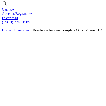
Carrito
0
Acceder/Registrarse
Favoritos
0
(+56 9) 774 51985
Home
-
Inyectores
-
Bomba de bencina completa Onix, Prisma. 1.4