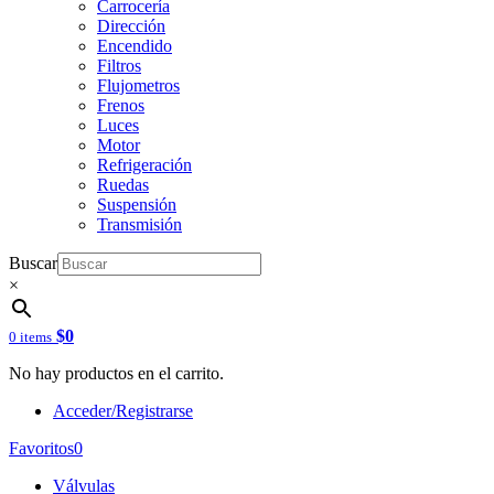
Carrocería
Dirección
Encendido
Filtros
Flujometros
Frenos
Luces
Motor
Refrigeración
Ruedas
Suspensión
Transmisión
Buscar
×
$
0
0 items
No hay productos en el carrito.
Acceder/Registrarse
Favoritos
0
Válvulas