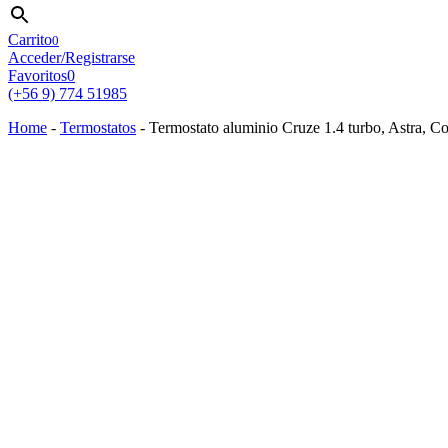
Carrito
0
Acceder/Registrarse
Favoritos
0
(+56 9) 774 51985
Home
-
Termostatos
-
Termostato aluminio Cruze 1.4 turbo, Astra, Co