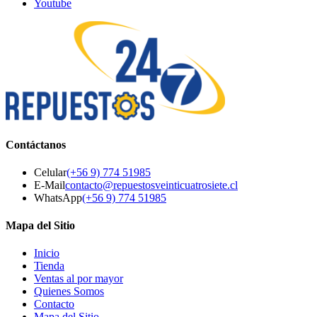
Youtube
Contáctanos
Celular
(+56 9) 774 51985
E-Mail
contacto@repuestosveinticuatrosiete.cl
WhatsApp
(+56 9) 774 51985
Mapa del Sitio
Inicio
Tienda
Ventas al por mayor
Quienes Somos
Contacto
Mapa del Sitio