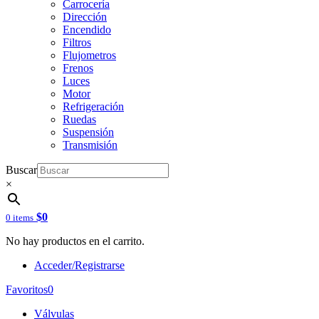
Carrocería
Dirección
Encendido
Filtros
Flujometros
Frenos
Luces
Motor
Refrigeración
Ruedas
Suspensión
Transmisión
Buscar
×
$
0
0 items
No hay productos en el carrito.
Acceder/Registrarse
Favoritos
0
Válvulas