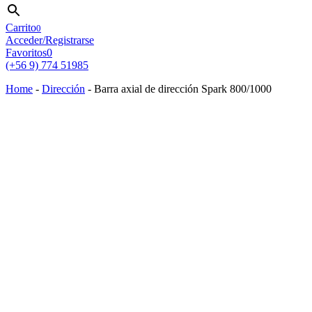
Carrito
0
Acceder/Registrarse
Favoritos
0
(+56 9) 774 51985
Home
-
Dirección
-
Barra axial de dirección Spark 800/1000