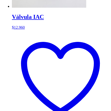
Válvula IAC
$
12.960