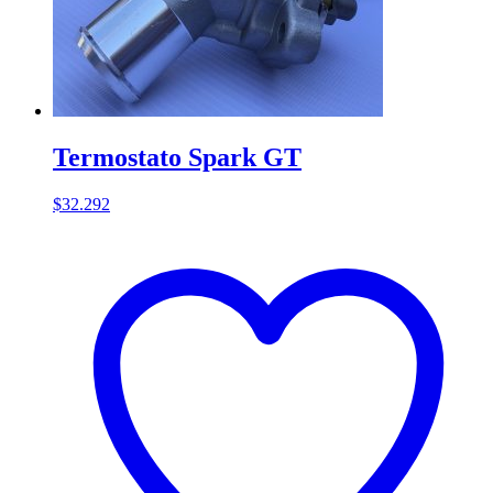
Termostato Spark GT
$
32.292