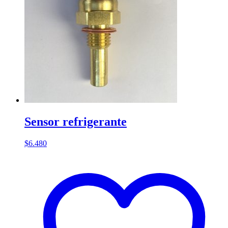
Sensor refrigerante
$
6.480