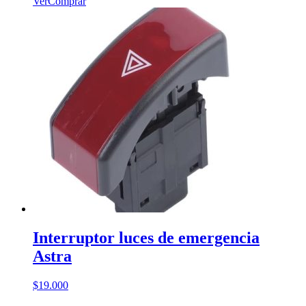
Ver
Comprar
Interruptor luces de emergencia
Astra
$
19.000