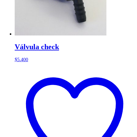
Válvula check
$
5.400