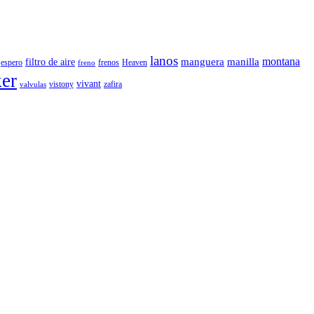
lanos
montana
manguera
manilla
filtro de aire
espero
frenos
Heaven
freno
ker
vivant
vistony
zafira
valvulas