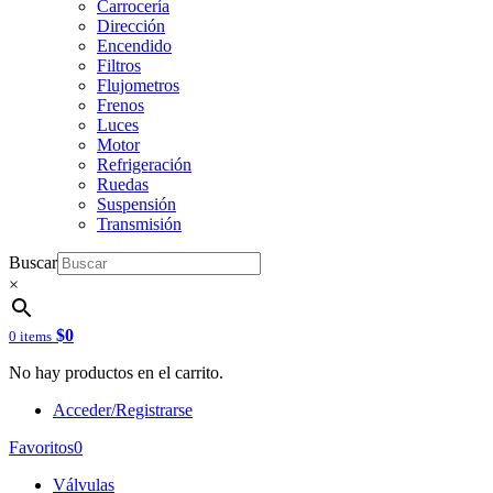
Carrocería
Dirección
Encendido
Filtros
Flujometros
Frenos
Luces
Motor
Refrigeración
Ruedas
Suspensión
Transmisión
Buscar
×
$
0
0 items
No hay productos en el carrito.
Acceder/Registrarse
Favoritos
0
Válvulas