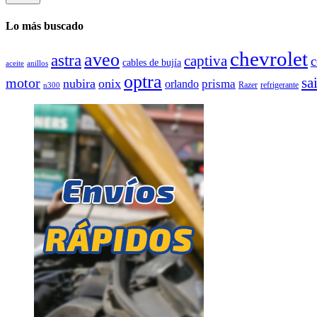
Lo más buscado
chevrolet
aveo
astra
captiva
cables de bujía
aceite
anillos
optra
sai
motor
nubira
onix
prisma
orlando
Razer
refrigerante
n300