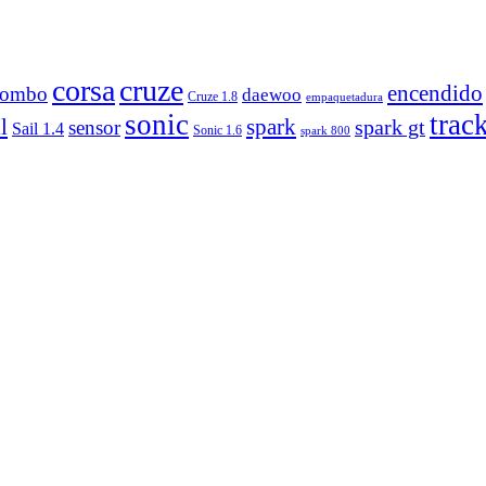
corsa
cruze
encendido
combo
daewoo
Cruze 1.8
empaquetadura
sonic
trac
l
spark
sensor
spark gt
Sail 1.4
Sonic 1.6
spark 800