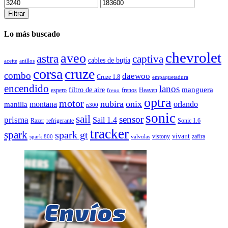
Filtrar
Lo más buscado
chevrolet
aveo
astra
captiva
cables de bujía
aceite
anillos
corsa
cruze
combo
daewoo
Cruze 1.8
empaquetadura
encendido
lanos
manguera
filtro de aire
espero
frenos
Heaven
freno
optra
motor
nubira
onix
montana
orlando
manilla
n300
sonic
sail
sensor
prisma
Sail 1.4
Razer
refrigerante
Sonic 1.6
tracker
spark
spark gt
vivant
vistony
zafira
spark 800
valvulas