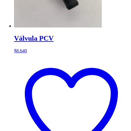
Válvula PCV
$
8.640