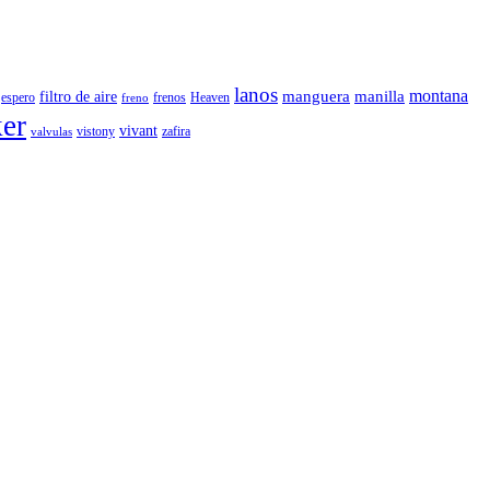
lanos
montana
manguera
manilla
filtro de aire
espero
frenos
Heaven
freno
ker
vivant
vistony
zafira
valvulas