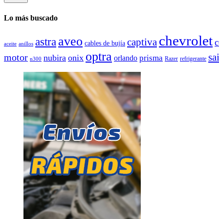
Lo más buscado
chevrolet
aveo
astra
captiva
cables de bujía
aceite
anillos
optra
sai
motor
nubira
onix
prisma
orlando
Razer
refrigerante
n300