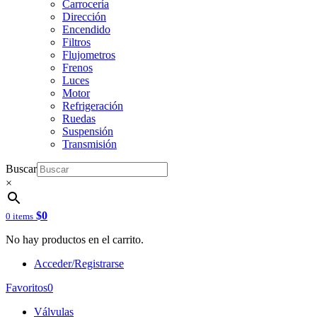
Carrocería
Dirección
Encendido
Filtros
Flujometros
Frenos
Luces
Motor
Refrigeración
Ruedas
Suspensión
Transmisión
Buscar
×
$
0
0 items
No hay productos en el carrito.
Acceder/Registrarse
Favoritos
0
Válvulas