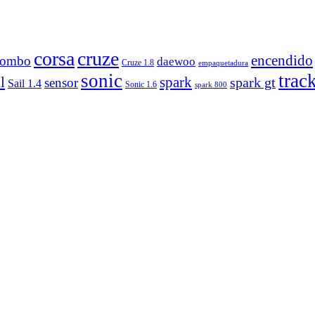
corsa
cruze
encendido
combo
daewoo
Cruze 1.8
empaquetadura
sonic
trac
l
spark
sensor
spark gt
Sail 1.4
Sonic 1.6
spark 800