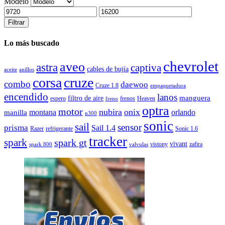
Modelo
Filtrar
Lo más buscado
chevrolet
aveo
astra
captiva
cables de bujía
aceite
anillos
corsa
cruze
combo
daewoo
Cruze 1.8
empaquetadura
encendido
lanos
manguera
filtro de aire
espero
frenos
Heaven
freno
optra
motor
nubira
onix
montana
orlando
manilla
n300
sonic
sail
sensor
prisma
Sail 1.4
Razer
refrigerante
Sonic 1.6
tracker
spark
spark gt
vivant
vistony
zafira
spark 800
valvulas